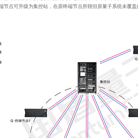
端节点可升级为集控站，在原终端节点所辖但原量子系统未覆盖